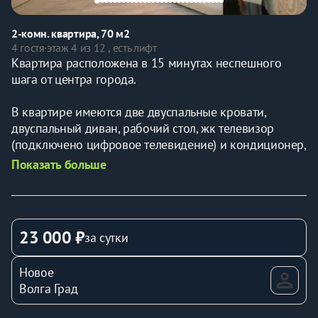
2-комн. квартира, 70 м2
4 гостя
·
этаж 4 из 12 , есть лифт
Квартира расположена в 15 минутах неспешного 
шага от центра города. 
В квартире имеются две двуспальные кровати, 
двуспальный диван, рабочий стол, жк телевизор 
(подключено цифровое телевидение) и кондиционер, 
лоджия с панорамным видом на волгу. 
Показать больше
Просторная кухня оснащена всем необходимым для 
вашего комфортного проживания: удобный 
кухонный гарнитур, холодильник, индукционная 
плита с духовым шкафом, чайник, посуда, свч. 
23 000 ₽
за сутки
Раздельный санузел с биде, ванна с джакузи, также 
есть стиральная машина для наших чистоплотных 
Новое
гостей, индивидуальные гели для душа.
Волга Град
Квартира полностью готова к проживанию. Вам 
останется только налить горячего чая и отдохнуть 