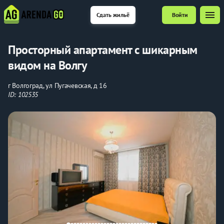
menu
Сдать жильё
Войти
Просторный апартамент с шикарным
видом на Волгу
г Волгоград, ул Пугачевская, д 16
ID: 102535