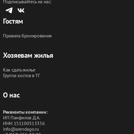
Подписывайтесь на нас:
Ворошиловский торговый центр.
Парк Саши Филиппова.
Гостям
Мероприятия и вечеринки запрещены!! 
Для постоянных гостей действует система скидок, на 
Правила бронирования
каждое 5-ое заселение, мы делаем скидку 50%
Заезд с 15:00-22:00
Хозяевам жилья
Как сдать жилье
Группа хостов в ТГ
О нас
Реквизиты компании:
ИП Панфилов Д.А.
ИНН 151100313356
info@arendago.ru