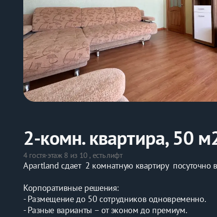
2-комн. квартира, 50 м
4 гостя
·
этаж 8 из 10 , есть лифт
Apartland сдает  2 комнатную квартиру  посуточно 
Корпоративные решения:
- Размещение до 50 сотрудников одновременно.
- Разные варианты – от эконом до премиум.