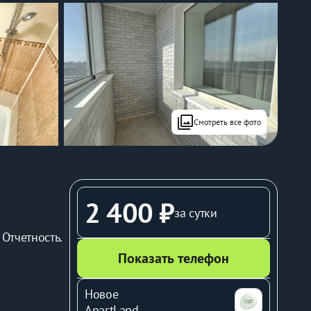
filter
Смотреть все фото
2 400 ₽
за сутки
 Отчетность.
Показать телефон
Новое
ApartLand