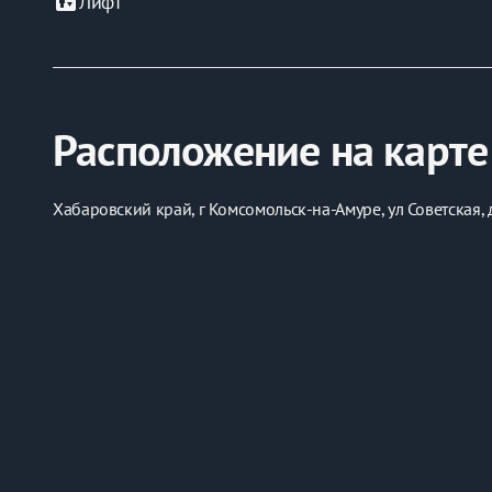
elevator
Лифт
Отвечаем на сообщения с 8:00 до 22:00.
Расположение на карте
Хабаровский край, г Комсомольск-на-Амуре, ул Советская, 