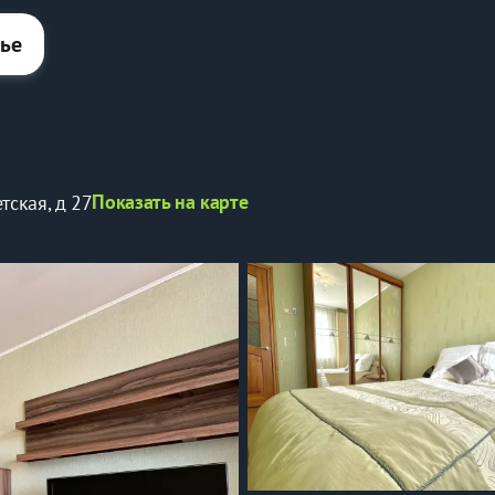
лье
Показать на карте
тская, д 27