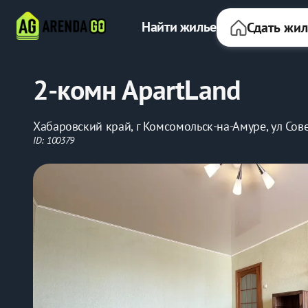
Найти жилье
Сдать жи
2-комн ApartLand
Хабаровский край, г Комсомольск-на-Амуре, ул Сове
ID: 100379