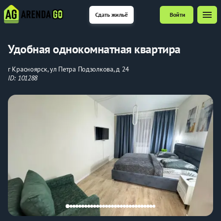
menu
Сдать жильё
Войти
Удобная однокомнатная квартира
г Красноярск, ул Петра Подзолкова, д 24
ID: 101288