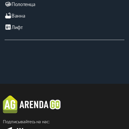
Полотенца
bathtub
Ванна
elevator
Лифт
Подписывайтесь на нас: