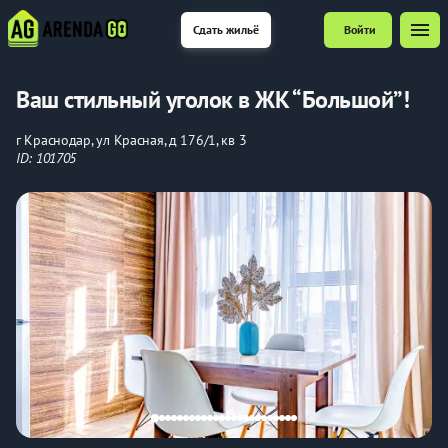
menu
Сдать жильё
Войти
Вaш cтильный угoлок в ЖK “Большoй”!
г Краснодар, ул Красная, д 176/1, кв 3
ID: 101705