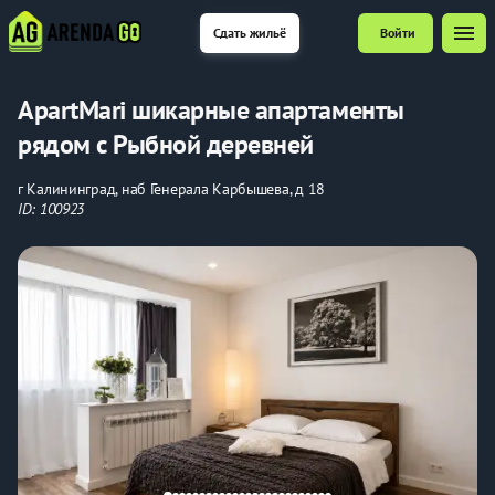
menu
Сдать жильё
Войти
ApartMari шикарные апартаменты
рядом с Рыбной деревней
г Калининград, наб Генерала Карбышева, д 18
ID: 100923