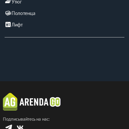
iron
Утюг
+500р в сутки
Полотенца
elevator
Лифт
Подписывайтесь на нас: