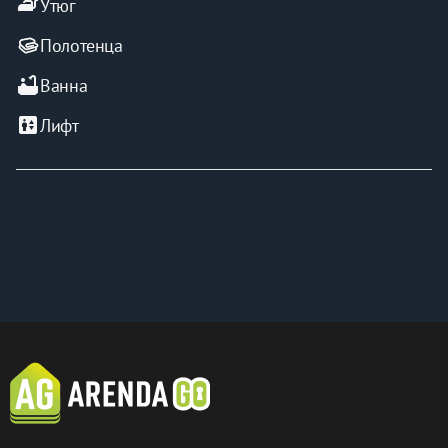
iron
Утюг
Полотенца
bathtub
Ванна
elevator
Лифт