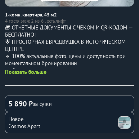
1-комн. квартира, 45 м2
4 гостя
·
этаж 2 из 6 , есть лифт
🎁 ОТЧЁТНЫЕ ДОКУМЕНТЫ С ЧЕКОМ И QR-КОДОМ — 
БЕСПЛАТНО!
🌟 ПРОСТОРНАЯ ЕВРОДВУШКА В ИСТОРИЧЕСКОМ 
ЦЕНТРЕ
🔹 100% актуальные фото, цены и доступность при 
моментальном бронировании
🔹 Отлично подходит для командировок и семейного 
Показать больше
отдыха
📍 УДОБНОЕ РАСПОЛОЖЕНИЕ — ВСЁ РЯДОМ:
• ЦУМ, Набережная
• Театр оперы и балета
5 890 ₽
за сутки
• Завод Шпагина, Цирк, Сквер им. Татищева
• Краеведческий музей, Музей пермских древностей
Новое
• Петропавловский собор
Cosmos Apart
• Авиационный техникум им. Швецова
• ТЦ «Разгуляй» и многое другое