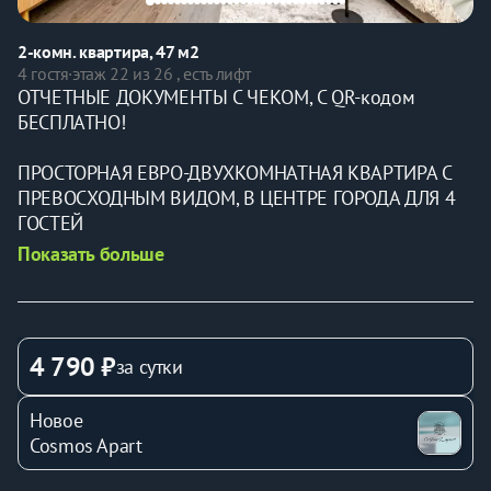
2-комн. квартира, 47 м2
4 гостя
·
этаж 22 из 26 , есть лифт
ОТЧЕТНЫЕ ДОКУМЕНТЫ С ЧЕКОМ, С QR-кодом 
БЕСПЛАТНО!
ПРОСТОРНАЯ ЕВРО-ДВУХКОМНАТНАЯ КВАРТИРА С 
ПРЕВОСХОДНЫМ ВИДОМ, В ЦЕНТРЕ ГОРОДА ДЛЯ 4 
ГОСТЕЙ
Показать больше
100% Гарантия актуальности цен и занятости при 
мгновенном - бронировании. ​Прекрасно подойдёт 
для командированных!
4 790 ₽
за сутки
РЯДОМ РАСПОЛАГАЕТСЯ: 
· Центральный парк развлечений им. М. Горького. 
Новое
· Ротонда 
Cosmos Apart
· Автовокзал 
· ЦУМ 