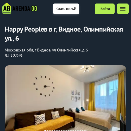
menu
Сдать жильё
Войти
Happy Peopleв в г, Видное, Олимпийская
ул., 6
Московская обл, г Видное, ул Олимпийская, д 6
ID: 100544