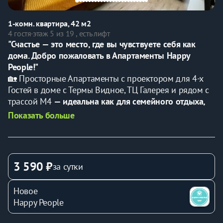
1-комн. квартира, 42 м2
4 гостя
·
этаж 5 из 19 , есть лифт
"Счастье — это место, где вы чувствуете себя как 
дома. Добро пожаловать в Апартаменты Happy 
People!"
🏡 Просторные Апартаменты с проектором для
4-х 
Гостей в доме с Термы Видное, ТЦ Галерея и рядом с 
трассой М4 
— идеальна как для семейного отдыха, 
так и для командировки.
Показать больше
✅ Наличие проектора - уникальная возможность 
насладиться просмотром любимых фильмов и 
сериалов без похода в кинотеатр!
🌟 Гарантируем комфортное проживание и чистоту.
3 590 ₽
за сутки
💼 Предоставляем все необходимые отчетные 
документы.
Новое
⏰ 
Дистанционное заселение
 в любое удобное время
Happy People
✅ В нашем комфортабельном жилье вас ждет:
• Двуспальная кровать с ортопедическим матрасом 