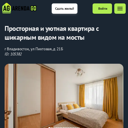
menu
Сдать жильё
Войти
Просторная и уютная квартира с
шикарным видом на мосты
г Владивосток, ул Пихтовая, д 21Б
ID: 105382