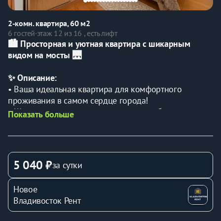
2-комн. квартира, 60 м2
6 гостей
·
этаж 12 из 16 , есть лифт
🏙️ Просторная и уютная квартира с шикарным 
видом на мосты 🌉
✨ Описание:
• Ваша идеальная квартира для комфортного 
проживания в самом сердце города!
• Шикарный вид на мосты создаст незабываемую 
Показать больше
атмосферу для вашего отдыха.
📍 Удобное месторасположение:
• Всего 7 минут на автомобиле до центра города по 
5 040 ₽
за сутки
"Золотому мосту". 🚗
• В пешей доступности:
Новое
– Мариинский театр 🎭 – насладитесь культурными 
Владивосток Рент
событиями.
– Торговые центры "Черемушки" и "Калина Молл".