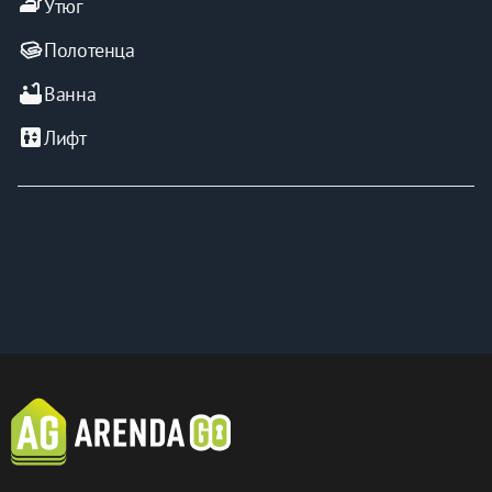
iron
Утюг
Полотенца
bathtub
Ванна
elevator
Лифт