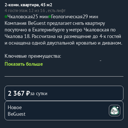
2-комн. квартира, 45 м2
4 гостя
·
этаж 12 из 16 , есть лифт
Чкаловская
25 мин
Геологическая
29 мин
Компания BeGuest предлагает снять квартиру 
посуточно в Екатеринбурге у метро Чкаловская по 
Чкалова 18. Рассчитана на размещение до 4-х гостей 
и оснащена одной двуспальной кроватью и диваном.
Ключевые преимущества:
* Удалённое заселение — получайте ключи без 
Показать больше
ожидания
* Вместимость: до 4 гостей (двуспальная кровать + 
раскладной диван)
* Идеальная транспортная доступность
2 367 ₽
за сутки
* Отчётные документы для командированных
* Всё включено — от постельного белья до Wi-Fi
Новое
BeGuest
Расположение:
* В пешей доступности остановка «Чкалова» 