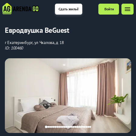
menu
Сдать жильё
Войти
Евродвушка BeGuest
г Екатеринбург, ул Чкалова, д 18
ID: 100460