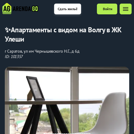
menu
Сдать жильё
Войти
✨Апартаменты с видом на Волгу в ЖК
Улеши
г Саратов, ул им Чернышевского Н.Г., д 6д
ID: 101357