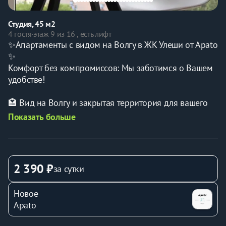
Студия, 45 м2
4 гостя
·
этаж 9 из 16 , есть лифт
✨Апартаменты с видом на Волгу в ЖК Улеши от Apato 
✨
Комфорт без компромиссов: Мы заботимся о Вашем 
удобстве! 
🏩 Вид на Волгу и закрытая территория для вашего 
отдыха
Показать больше
Компания Apato предлагает уютную квартиру с 
гостиничным сервисом в живописном ЖК Улеши! 
Панорамные окна открывают прекрасный вид на 
реку Волгу, а благоустроенная закрытая территория 
2 390 ₽
за сутки
обеспечивает комфортный и безопасный отдых.
Новое
 Вид на Волгу из панорамных окон 
Apato
 Закрытая территория с детской и спортивной 
площадками 