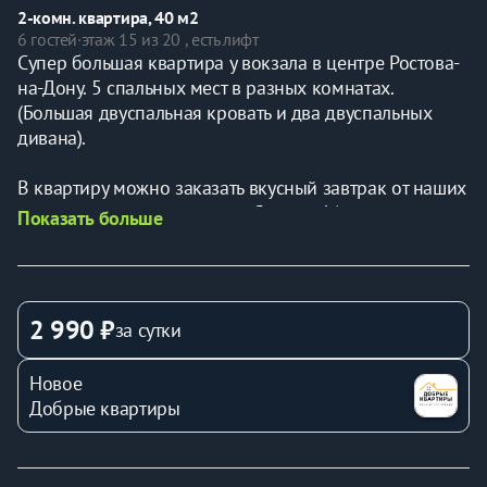
2-комн. квартира, 40 м2
6 гостей
·
этаж 15 из 20 , есть лифт
Супер большая квартира у вокзала в центре Ростова-
на-Дону. 5 спальных мест в разных комнатах.
(Большая двуспальная кровать и два двуспальных 
дивана).
В квартиру можно заказать вкусный завтрак от наших 
партнеров сети ресторанов Сицилия! (вся 
Показать больше
информация после бронирования)
В пeшей дocтупности paсположeнa лучшая 
транспортная развязка:
2 990 ₽
за сутки
-Главный Жд и Авто вокзалы.
- жд больница на Варфоломеева.
Новое
-Офтальмологическая клиника Эксимер.
Добрые квартиры
-Ленинский районный суд.
-Штаб ЮФО.