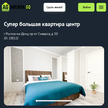
menu
Сдать жильё
Войти
Супер большая квартира центр
г Ростов-на-Дону, пр-кт Сиверса, д 30
ID: 100122