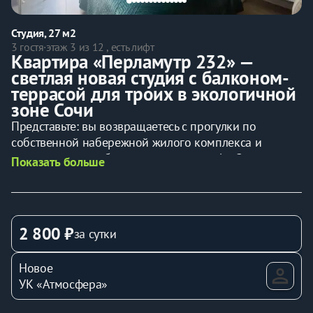
Студия, 27 м2
3 гостя
·
этаж 3 из 12 , есть лифт
Квартира «Перламутр 232» — 
светлая новая студия с балконом-
террасой для троих в экологичной 
зоне Сочи
Представьте: вы возвращаетесь с прогулки по 
собственной набережной жилого комплекса и 
устраиваетесь на балконе с чашкой кофе. За окном — 
Показать больше
тишина долины Кудепсты, зелень и свежий воздух. В 
квартире всё новое: свежее бельё, мягкие халаты, 
чистая посуда. Это не просто жильё — это ваш личный 
оазис вдали от городской суеты, где можно по-
2 800 ₽
за сутки
настоящему расслабиться.
Основные особенности:
Новое
Размещение до 3 человек
: удобная 
УК «Атмосфера»
двуспальная кровать + кресло-кровать
Абсолютно новая квартира
 — без 