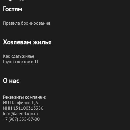
ценящих чистоту, тишину и возможность жить в своём 
Гостям
ритме — с балконом-террасой, халатами и 
панорамой природы за окном.
Правила бронирования
Хозяевам жилья
Как сдать жилье
Группа хостов в ТГ
О нас
Реквизиты компании:
ИП Панфилов Д.А.
ИНН 151100313356
info@arendago.ru
+7 (967) 555-87-00