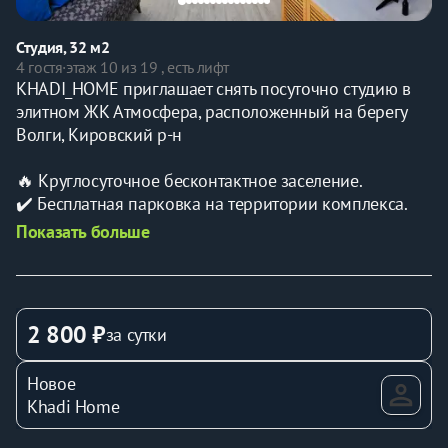
Студия, 32 м2
4 гостя
·
этаж 10 из 19 , есть лифт
KHADI_HOME приглашает снять посуточно студию в 
элитном ЖК Атмосфера, расположенный на берегу 
Волги, Кировский р-н
🔥 Круглосуточное бесконтактное заселение.
✔️ Бесплатная парковка на территории комплекса.
Показать больше
Студия рассчитана на 4 гостей.
📌 Для комфортного проживания гостей:
- Двуспальная кровать и двуспальный диван;
2 800 ₽
за сутки
- Оборудованная зона кухни с необходимой посудой;
- Телевизор и WI-FI;
Новое
- Постельное белье, полотенца, шампунь, гель для 
Khadi Home
душа, мыло, фен, тапочки;
- Стиральная машина, утюг;