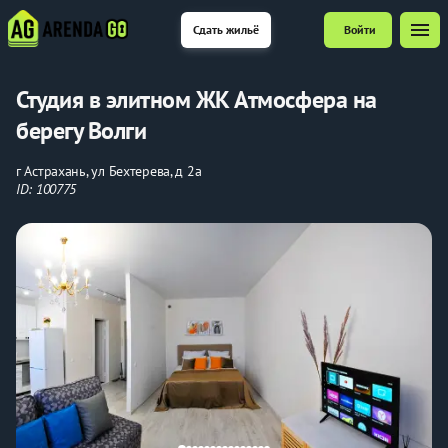
menu
Сдать жильё
Войти
Студия в элитном ЖК Атмосфера на
берегу Волги
г Астрахань, ул Бехтерева, д 2а
ID: 100775