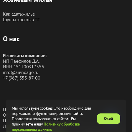
картой, а также принимаем безналичные платежи от 
юридических лиц. 
Как сдать жилье
Группа хостов в ТГ
О нас
Реквизиты компании:
ИП Панфилов Д.А.
ИНН 151100313356
info@arendago.ru
+7 (967) 555-87-00
Мы используем cookies. Это необходимо для
Политика конфиденциальности
нормального функционирования сайта.
Обработка персональных данных
Окей
Продолжая пользоваться сайтом, Вы
Пользовательское соглашение
Оферта
принимаете нашу
Политику обработки
Лицензионное соглашение
персональных данных