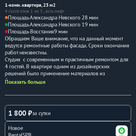
1-комн. квартира, 23 м2
4 гостя
·
этаж 1 из 5 , есть лифт
Площадь Александра Невского 2
8 мин
Площадь Александра Невского 1
9 мин
Площадь Восстания
9 мин
Обращаем Ваше внимание, что на данный момент 
ведутся ремонтные работы фасада. Сроки окончания 
работ неизвестны.
Студия  с современным и практичным ремонтом для 
4 гостей. В квартире одним из дизайнерских 
решений было применение материалов из 
благородного дерева при создании кухонного 
Показать больше
гарнитура и мебели, также в студии используются 
авторские handmade решения, которые не оставят 
наших гостей равнодушными.
Подробнее:
1 800 ₽
за сутки
Зона спальни-гостинной:
Двуспальная кровать 
Новое
раскладное односпальное кресло Ikea
RentalSPB