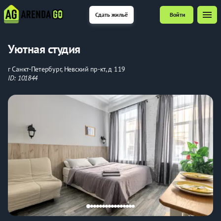
menu
Сдать жильё
Войти
Уютная студия
г Санкт-Петербург, Невский пр-кт, д 119
ID: 101844