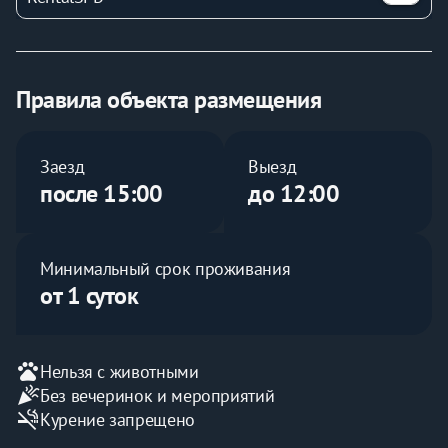
раскладной диван Ikea
телевизор
кабельное ТВ
Утюг, гладильная доска
Постельное бельё и полотенца
Правила объекта размещения
Зона кухни:
индукционная плитка
СВЧ печь
Заезд
Выезд
электрический чайник
после 15:00
до 12:00
посуда, столовые приборы, кухонная утварь
мини-холодильник
обеденный стол (складной)
Минимальный срок проживания
4 стула
от 1 суток
шкаф
Санузел (совмещенный):
душ
туалет
pets
Нельзя с животными
раковина, тумба
celebration
Без вечеринок и мероприятий
фен
smoke_free
Курение запрещено
*Скоростной Wi-Fi на всей территории квартиры.