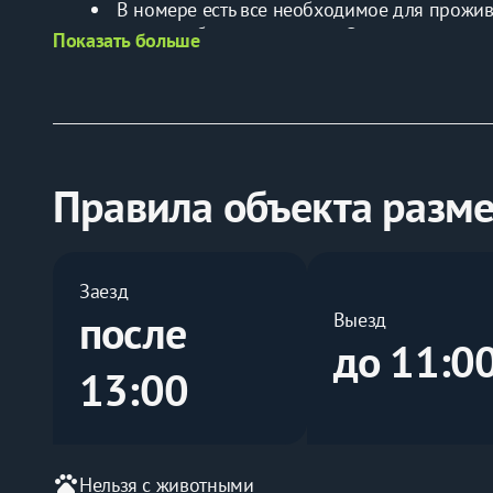
В номере есть все необходимое для прожива
хорошая бытовая техника, Smart-телевизор
Показать больше
Хорошая двуспальная кровать Box-Spring, ш
В апартаментах свой С/У с ванной.
Заезд после 13:00, выезд до 11:00.
Мы Вас ждем.
Правила объекта разм
Заезд
после
Выезд
до 11:0
13:00
pets
Нельзя с животными