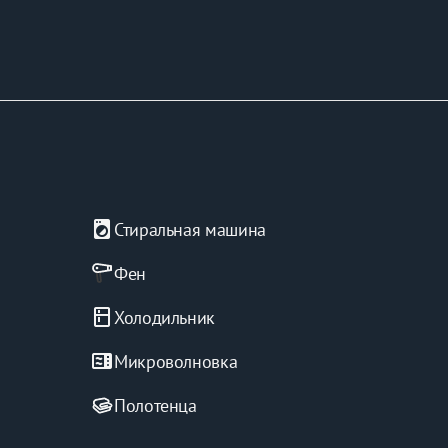
local_laundry_service
Стиральная машина
Фен
kitchen
Холодильник
microwave
Микроволновка
Полотенца