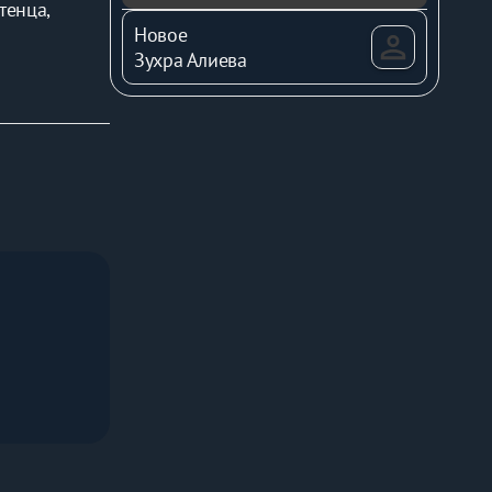
енца, 
Новое
Зухра Алиева