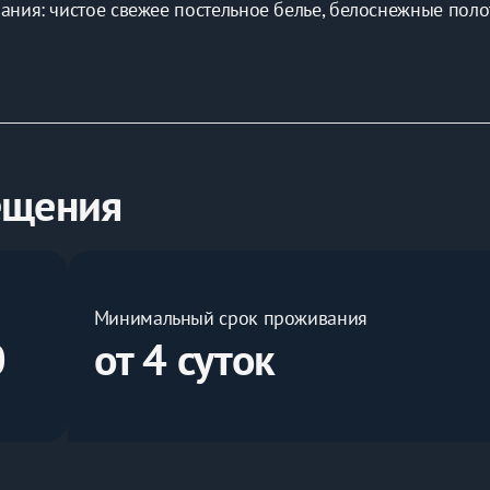
ния: чистое свежее постельное белье, белоснежные полот
ы.
ифоньер для одежды, рабочий стол и кресло-кровать.
ещения
Минимальный срок проживания
0
от 4 суток