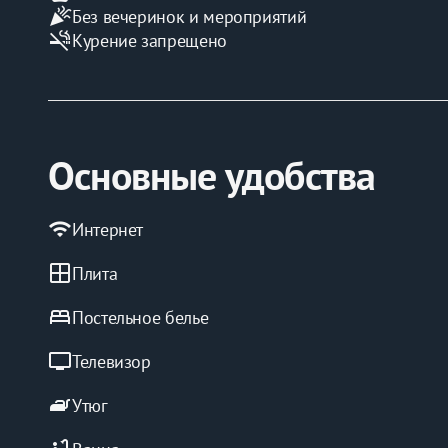
celebration
Без вечеринок и мероприятий
smoke_free
Курение запрещено
Основные удобства
wifi
Интернет
window
Плита
bed
Постельное белье
tv
Телевизор
iron
Утюг