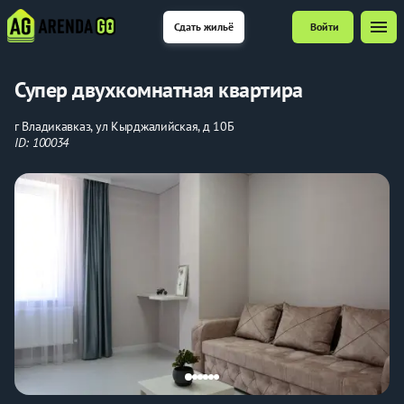
menu
Сдать жильё
Войти
Супер двухкомнатная квартира
г Владикавказ, ул Кырджалийская, д 10Б
ID: 100034