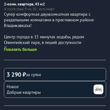
2-комн. квартира, 43 м2
4 гостя
·
этаж 9 из 10 , есть лифт
Супер комфортная двухкомнатная квартира с 
раздельными комнатами в престижном районе 
Владикавказа! 
Центр города в 15 минутах ходьбы, рядом 
Олимпийский парк, в пешей доступности 
Первомайский рынок, два самых крупных 
Показать больше
супермаркета во Владикавказе "Стейтон" и "Забава" с 
отличной готовой кухней.
✅НАШИ ГОСТИ:
3 290 ₽
за сутки
- Туристы, направляющихся в Грузию или 
Новое
путешествующих по Осетии.
Добрые квартиры
- Размещаем командированных гостей и 
предоставляем полный пакет отчетных документов!