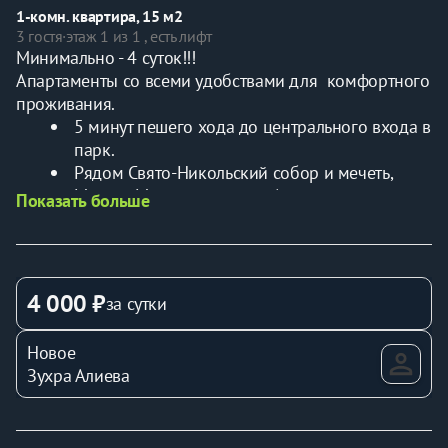
1-комн. квартира, 15 м2
3 гостя
·
этаж 1 из 1 , есть лифт
Минимально - 4 суток!!!
Апартаменты со всеми удобствами для  комфортного 
проживания.
5 минут пешего хода до центрального входа в 
парк.
Рядом Свято-Никольский собор и мечеть, 
Магнит, Магнит-косметик, Аптеки, столовые.
Показать больше
Вся инфраструктура в пешей доступности.
В номере есть все необходимое для 
проживания: чистое свежее постельное белье, 
белоснежные полотенца, хорошая бытовая 
4 000 ₽
за сутки
техника, Smart-телевизоры.
Хорошая двуспальная кровать Box-Spring, 
Новое
шифоньер для одежды, рабочий стол и 
Зухра Алиева
диван-кровать.
В апартаментах  С/У с ванной.
Заезд после 13:00, выезд до 11:00.