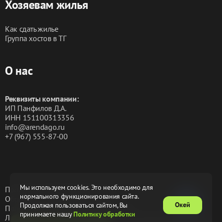
Хозяевам жилья
Как сдать жилье
Группа хостов в ТГ
О нас
Реквизиты компании:
ИП Панфилов Д.А.
ИНН 151100313356
info@arendago.ru
+7 (967) 555-87-00
Мы используем cookies. Это необходимо для
Политика конфиденциальности
нормального функционирования сайта.
Обработка персональных данных
Окей
Продолжая пользоваться сайтом, Вы
Пользовательское соглашение
Оферта
принимаете нашу
Политику обработки
Лицензионное соглашение