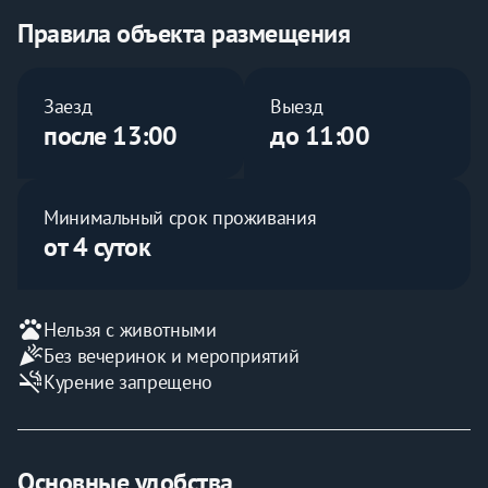
Мы Вас ждем.
Правила объекта размещения
Заезд
Выезд
после 13:00
до 11:00
Минимальный срок проживания
от 4 суток
pets
Нельзя с животными
celebration
Без вечеринок и мероприятий
smoke_free
Курение запрещено
Основные удобства