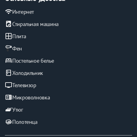
wifi
Интернет
local_laundry_service
Стиральная машина
window
Плита
Фен
bed
Постельное белье
kitchen
Холодильник
tv
Телевизор
microwave
Микроволновка
iron
Утюг
Полотенца