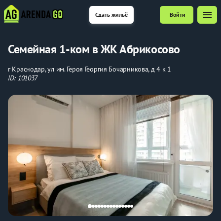
menu
Сдать жильё
Войти
Семейная 1-ком в ЖК Абрикосово
г Краснодар, ул им. Героя Георгия Бочарникова, д 4 к 1
ID: 101037