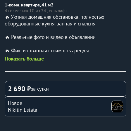
1-комн. квартира, 41 м2
4 гостя
·
этаж 10 из 24 , есть лифт
🔥 Уютная домашняя обстановка, полностью 
оборудованные кухня, ванная и спальня
🔥 Реальные фото и видео в объявлении
🔥 Фиксированная стоимость аренды
Показать больше
🏠 Квартира расположена в новом спальном ЖК 
«Абрикосово»
- Квартира рассчитана на 4 Гостей;
2 690 ₽
за сутки
- Магазины, парковка, больница, детские площадки в 
Новое
шаговой доступности
Nikitin Estate
🛏️ Квартира оборудована всем необходимым для 
комфортного проживания: