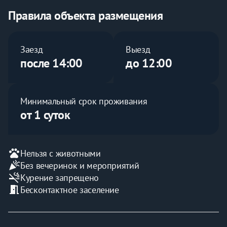
- Кухонными принадлежностями;
Правила объекта размещения
- Гигиеническими индивидуальные наборами;
Заезд
Выезд
- Чистым и свежим постельным бельем;
после 14:00
до 12:00
- Бытовыми приборами;
Минимальный срок проживания
- Комплектом по уходу за одеждой;
от 1 суток
- Аксессуарами по уходу за обувью;
Почему нам доверяют более 3.000+ постоянных 
pets
Нельзя с животными
гостей?
celebration
Без вечеринок и мероприятий
smoke_free
Курение запрещено
✔️Наши квартиры комфорт класса не предназначены 
meeting_room
Бесконтактное заселение
для вечеринок, но они идеально оборудованы для 
того, чтобы наши гости чувствовали себя как дома