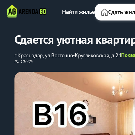
Найти жилье
Сдать жи
Сдается уютная квартир
Показ
г Краснодар, ул Восточно-Кругликовская, д 24
ID: 103326