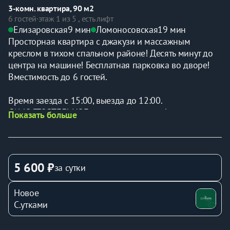
3-комн. квартира, 90 м2
6 гостей
·
этаж 1 из 5 , есть лифт
Елизаровская
9 мин
Ломоносовская
19 мин
Просторная квартира с джакузи и массажным 
креслом в тихом спальном районе! Десять минут до 
центра на машине! Бесплатная парковка во дворе! 
Вместимость до 6 гостей.
Время заезда с 15:00, выезда до 12:00.
САМОСТОЯТЕЛЬНОЕ заселение и выезд!
Показать больше
Залог - 5 000 руб. 
Финальная уборка по завершению аренды оплачива
ется отдельно 2 800 руб
5 600 ₽
за сутки
Для заселения вам понадобится паспорт.  Наш админ
Новое
истратор проведет простую процедуру онлайн-
С.утками
регистрации и подписания договора аренды. 
Это легко и безопасно.