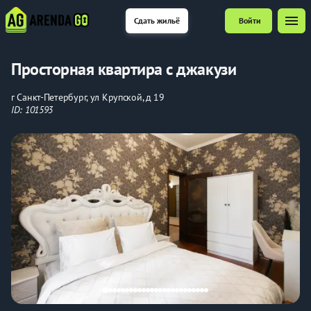
menu
Сдать жильё
Войти
Просторная квартира с джакузи
г Санкт-Петербург, ул Крупской, д 19
ID: 101593