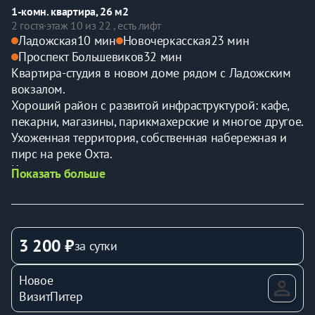
1-комн. квартира, 26 м2
2 гостя
·
этаж 10 из 22 , есть лифт
Ладожская
10 мин
Новочеркасская
23 мин
Проспект Большевиков
32 мин
Квартира-студия в новом доме рядом с Ладожским 
вокзалом.
Хороший район с развитой инфраструктурой: кафе, 
пекарни, магазины, парикмахерские и многое другое.
Ухоженная территория, собственная набережная и 
пирс на реке Охта.
Квартира чистая и уютная, оснащена всем 
Показать больше
необходимым для комфортного проживания: 
мебелью, техникой, интернетом, постельным бельём, 
полотенцами, средствами гигиены и посудой.
Стандартное время заезда — с 14:00, выезд — до 
3 200 ₽
за сутки
12:00. Ранний заезд и поздний выезд возможны по 
согласованию и за дополнительную плату.
Новое
Предоставляем отчётные документы для бухгалтерии. 
ВизитПитер
Предупреждайте заранее.