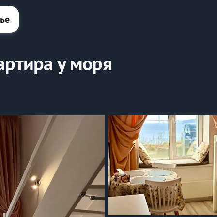
лье
артира у моря