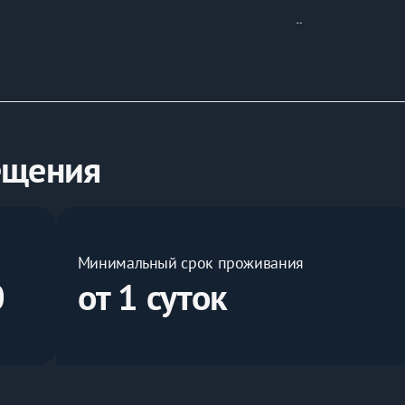
мост, позволяющее наслаждаться красотой прямо из кров
сферу домашнего уюта
шину и комфорт для отдыха.
ещения
Минимальный срок проживания
0
от 1 суток
ном транспорте.
ольшая редкость в нашем городе!