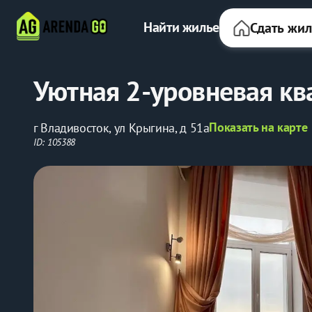
Найти жилье
Сдать жи
Уютная 2-уровневая кв
Показать на карте
г Владивосток, ул Крыгина, д 51а
ID: 105388