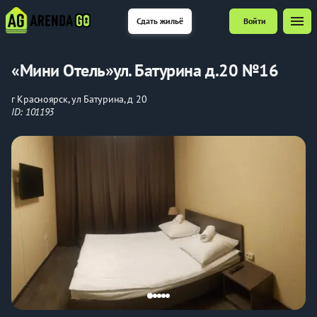
menu
Сдать жильё
Войти
«Мини Отель»ул. Батурина д.20 №16
г Красноярск, ул Батурина, д 20
ID: 101193