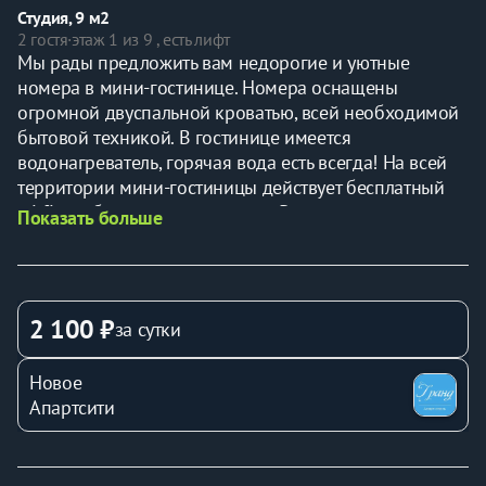
Студия, 9 м2
2 гостя
·
этаж 1 из 9 , есть лифт
Мы рады предложить вам недорогие и уютные 
номера в мини-гостинице. Номера оснащены 
огромной двуспальной кроватью, всей необходимой 
бытовой техникой. В гостинице имеется 
водонагреватель, горячая вода есть всегда! На всей 
территории мини-гостиницы действует бесплатный 
wi-fi и кабельное телевидение. Радушный персонал 
Показать больше
сделает Ваше пребывание максимально 
комфортным. Санузел и душевая находится на этаже 
рядом с номером. В улучшенном номере душ и сан 
узел в номере. Заселение после 15:00/Выселение до 
2 100 ₽
за сутки
12:00 следующего дня.
В Гостинице есть
 круглосуточный ресепшн, интернет 
Новое
wi-fi, интернет, общая кухня.
Апартсити
В цену включены
 организация регистрации, 
предоставление документов для отчетности, 
постельное белье для всех гостей, пользование 