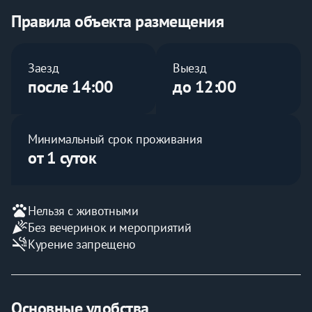
стиральной машиной, уборка.
Можно приобрести за дополнительную плату
Правила объекта размещения
трансфер в аэропорт, парковка.
С домашними животными не принимаем, принимаем 
с детьми любого возраста, запрещено для шумных 
Заезд
Выезд
компаний, запрещено проведение мероприятий 
после 14:00
до 12:00
(банкетов, свадеб), горячая вода постоянно. Оплата 
при заселении: наличными, банковской картой по 
терминалу
Минимальный срок проживания
от 1 суток
pets
Нельзя с животными
celebration
Без вечеринок и мероприятий
smoke_free
Курение запрещено
Основные удобства