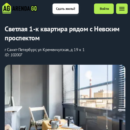
menu
Сдать жильё
Войти
Светлaя 1-к квартиpa рядом с Невским
проспектом
г Санкт-Петербург, ул Кременчугская, д 19 к 1
ID: 102007