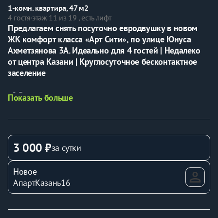
1-комн. квартира, 47 м2
4 гостя
·
этаж 11 из 19 , есть лифт
Предлагаем снять посуточно евродвушку в новом 
ЖК комфорт класса «Арт Сити», по улице Юнуса 
Ахметзянова 3А. Идеально для 4 гостей | Недалеко 
от центра Казани | Круглосуточное бесконтактное 
заселение
📍 Расположение
Показать больше
- В доме на 19-ом этаже смотровая площадка с 
шезлонгами
- Парковка рядом с домом
- Супермаркеты «Верный», «Бехетле», «Пятерочка»
3 000 ₽
за сутки
- Круглосуточные магазины, столовые
- 5 мин езды — аквапарк «Ривьера», Глазная клиника 
Новое
Расческов
АпартКазань16
- 15 мин езды — Казанский ипподром, 
развлекательный комплекс, «Корстон»