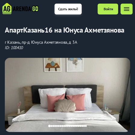
menu
Сдать жильё
Войти
АпартКазань16 на Юнуса Ахметзянова
г Казань, пр-д Юнуса Ахметзянова, д 3А
ID: 100410