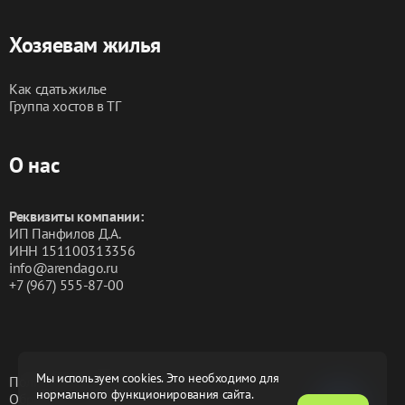
Хозяевам жилья
Как сдать жилье
Группа хостов в ТГ
О нас
Реквизиты компании:
ИП Панфилов Д.А.
ИНН 151100313356
info@arendago.ru
+7 (967) 555-87-00
Мы используем cookies. Это необходимо для
Политика конфиденциальности
нормального функционирования сайта.
Обработка персональных данных