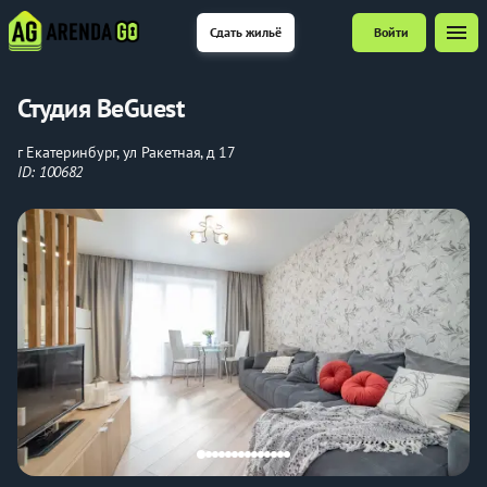
menu
Сдать жильё
Войти
Студия BeGuest
г Екатеринбург, ул Ракетная, д 17
ID: 100682