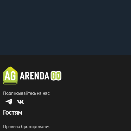
Хотите забронировать сейчас?
Жмите «Забронировать» – выбирайте даты и 
бронируйте мгновенно! Свободные даты разлетаются 
быстро!
P.S. Идеальный вариант для деловой поездки или 
туризма — всё необходимое уже включено!
Подписывайтесь на нас:
Гостям
Правила бронирования