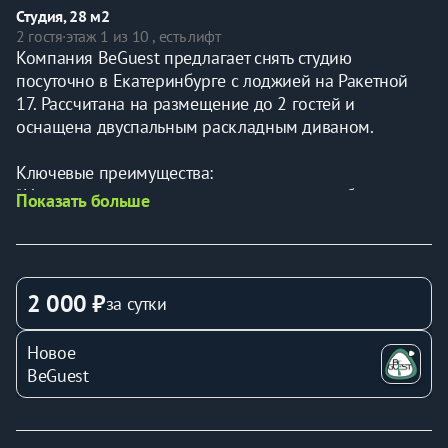
Студия, 28 м2
2 гостя
·
этаж 1 из 10 , есть лифт
Компания BeGuest предлагает снять студию 
посуточно в Екатеринбурге с лоджией на Ракетной 
17. Рассчитана на размещение до 2 гостей и 
оснащена двуспальным раскладным диваном.
Ключевые преимущества:
* Удалённое заселение — получайте ключи без 
Показать больше
ожидания
* Вместимость: до 2 гостей ( раскладной диван)
* Идеальная транспортная доступность
* Отчётные документы для командированных
2 000 ₽
за сутки
* Всё включено — от постельного белья до Wi-Fi
Новое
Расположение:
BeGuest
* В пешей доступности остановка общественного 
транспорта "ТК Докер"
* Продуктовые магазины - "Пятерочка", "Монетка", 