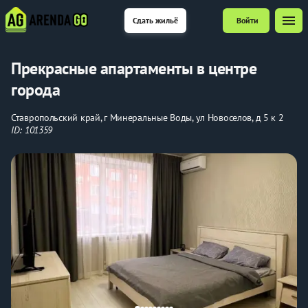
menu
Сдать жильё
Войти
Прекрасные апартаменты в центре
города
Ставропольский край, г Минеральные Воды, ул Новоселов, д 5 к 2
ID: 101359