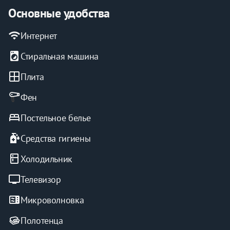
Основные удобства
wifi
Интернет
local_laundry_service
Стиральная машина
window
Плита
Фен
bed
Постельное белье
sanitizer
Средства гигиены
kitchen
Холодильник
tv
Телевизор
microwave
Микроволновка
Полотенца