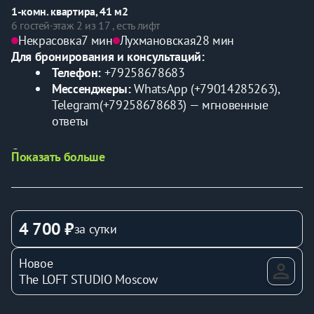
1-комн. квартира, 41 м2
6 гостей
·
этаж 2 из 17 , есть лифт
Некрасовка
7 мин
Лухмановская
28 мин
Для бронирования и консультаций:
Телефон:
 +79258678683
Мессенджеры:
 WhatsApp (+79014285263), 
Telegram(+79258678683) — мгновенные 
ответы
О квартире:
Показать больше
Уютное жильё в Москве
 — пространство, где царит 
атмосфера домашнего тепла 🌆
📍
5 минут от метро Некрасовка, ул. Покровская 16
🛏
 41 м² стильного пространства
4 700 ₽
за сутки
Размещение: до 6 гостей
Новое
Преимущества расположения:
The LOFT STUDIO Moscow
Близость к метро Некрасовка (3-5 минут 
пешком)