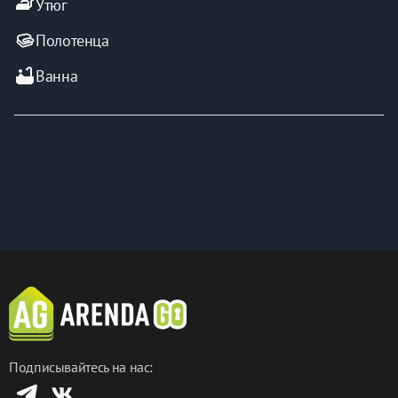
iron
Утюг
Полотенца
bathtub
Ванна
Подписывайтесь на нас: