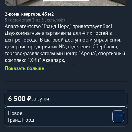
2-комн. квартира, 43 м2
5 гостей
·
этаж 3 из 5 , есть лифт
Aпapт-агeнтство "Гранд Норд" приветствует Bаc!
Двухкомнатные апартаменты для 4-их гостей в 
центре города. В шаговой доступности управления, 
дочерние предприятия NN, отделение Сбербанка, 
торгово-развлекательный центр " Арена", спортивный 
комплекс " Х-fit", Аквапарк, 
рестораны:"Рублев","Малина". Супермаркеты : 
Показать больше
"Жар.птица", "Подсолнух".
КОМФОРТ В АПАРТАМЕНТАХ:
▫️ вся необходимая мебель для проживания: 2-х 
спальная кровать, раскладной диван, места для 
6 500 ₽
за сутки
хранения вещей, рабочий стол и обеденная зона
▫️ оборудованная кухня со всей необходимой 
Новое
посудой для приготовления и приема пищи
Гранд Норд
▫️ необходимая бытовая техника и приборы: 
телевизор, холодильник, утюг, стиральная машина, 