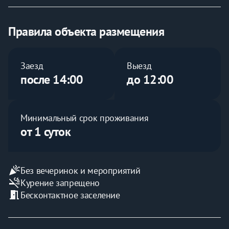
оговариваются индивидуально. 
✅ Страховой залог — 1000 руб. (возвращается после 
Правила объекта размещения
проверки состояния квартиры).
Заезд
Выезд
после 14:00
до 12:00
❗️ В квартире категорически запрещается:
Минимальный срок проживания
от 1 суток
• 🚭 Курение любых форм курительных средств.
• 🔇 Шумные вечеринки.
celebration
Без вечеринок и мероприятий
Нарушение данных правил приведет к досрочному 
smoke_free
Курение запрещено
выселению с удержанием залога.
meeting_room
Бесконтактное заселение