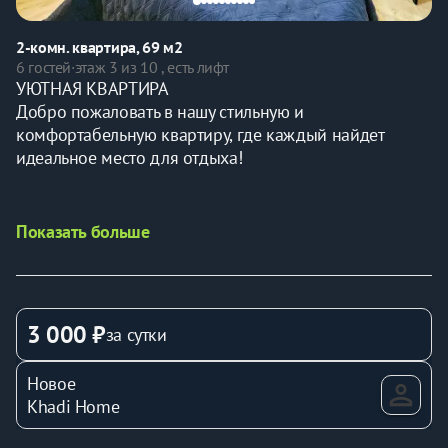
2-комн. квартира, 69 м2
6 гостей
·
этаж 3 из 10 , есть лифт
УЮТНАЯ КВАРТИРА 
Добро пожаловать в нашу стильную и 
комфортабельную квартиру, где каждый найдет 
идеальное место для отдыха! 
Показать больше
▎Правила заселения и проживания:
⏰ Заселение — после 14:00 
3 000 ₽
за сутки
⏰ Выезд — до 12:00 
Новое
🔞 Квартира сдается лицам старше 20 лет. 
Khadi Home
🤝 Условия раннего заселения и позднего выезда 