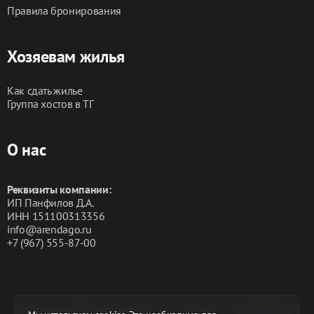
Правила бронирования
• SMART TV
Хозяевам жилья
• Wi-Fi
Как сдать жилье
• Кондиционер
Группа хостов в ТГ
• Утюг и гладильная доска
О нас
Реквизиты компании:
▎Кухня:
ИП Панфилов Д.А.
ИНН 151100313356
• Индукционная плита
info@arendago.ru
+7 (967) 555-87-00
• Микроволновая печь
• Холодильник