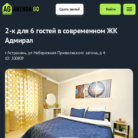
menu
Сдать жильё
Войти
2-к для 6 гостей в современном ЖК
Адмирал
г Астрахань, ул Набережная Приволжского затона, д 4
ID: 100809