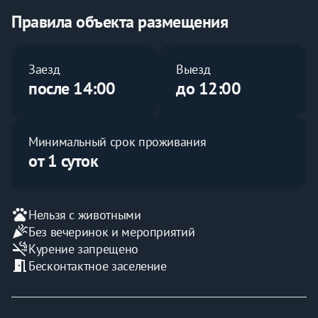
Бесперебойная подача теплой воды со стабильным 
напором
Правила объекта размещения
Теплые полы и кондиционер для корректировки 
комфортной температуры
Скоростной вай фай
Заезд
Выезд
Шторы блэкаут
после 14:00
до 12:00
Зонарное освещение на кухне, 
Люстра в спальне управляется пультом
Посуда и принадлежности от кастрюль до штопора
Минимальный срок проживания
Большая раковина с сушкой для посуды
от 1 суток
Смарт тв в кухне и спальне
Мебель техника все новое
pets
Нельзя с животными
celebration
Без вечеринок и мероприятий
smoke_free
Курение запрещено
meeting_room
Бесконтактное заселение