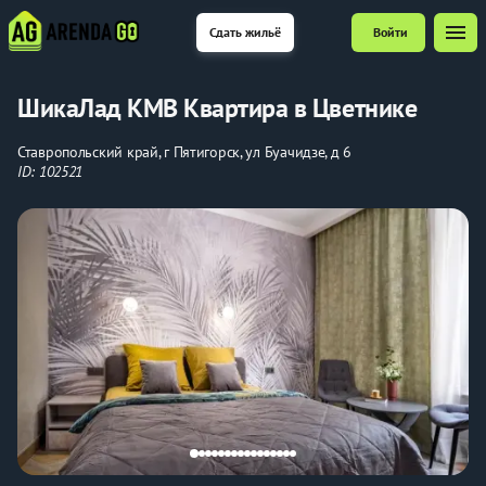
menu
Сдать жильё
Войти
ШикаЛад КМВ Квартира в Цветнике
Ставропольский край, г Пятигорск, ул Буачидзе, д 6
ID: 102521