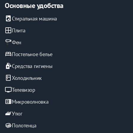
Основные удобства
local_laundry_service
Стиральная машина
window
Плита
Фен
bed
Постельное белье
sanitizer
Средства гигиены
kitchen
Холодильник
tv
Телевизор
microwave
Микроволновка
iron
Утюг
Полотенца