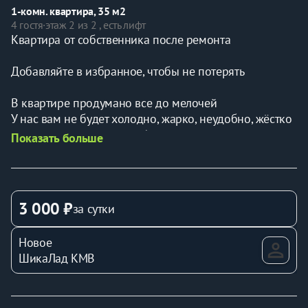
1-комн. квартира, 35 м2
4 гостя
·
этаж 2 из 2 , есть лифт
Квартира от собственника после ремонта
Добавляйте в избранное, чтобы не потерять
В квартире продумано все до мелочей 
У нас вам не будет холодно, жарко, неудобно, жёстко 
или слишком мягко спать)
Показать больше
Вам будет комфортно и уютно, как дома
Удобные ортопедические матрасы
Кровати с мягкими боками и спинками
Хлопковое бельё страйп-сатин
3 000 ₽
за сутки
Махровые полотенца
Гигиеническое наборы 
Новое
Прикроватные светильники оборудованы usb-портом 
ШикаЛад КМВ
для зарядки телефонов и гаджетов
Для рабочих визитов квартира оборудована 
письменным столом и настольной лампой