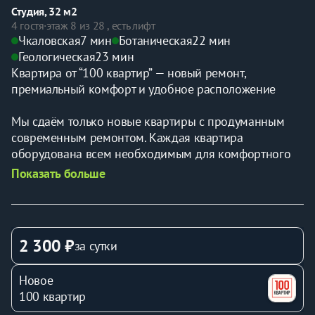
Студия, 32 м2
4 гостя
·
этаж 8 из 28 , есть лифт
Чкаловская
7 мин
Ботаническая
22 мин
Геологическая
23 мин
Квартира от “100 квартир” — новый ремонт, 
премиальный комфорт и удобное расположение
Мы сдаём только новые квартиры с продуманным 
современным ремонтом. Каждая квартира 
оборудована всем необходимым для комфортного 
проживания:
Показать больше
 • 🛁 Средства для ухода: мыло, шампунь, гель для 
душа, средство для мытья посуды.
 • 🧴 Ватные диски и палочки, туалетная бумага — 
всегда в наличии.
2 300 ₽
за сутки
 • 🛏 Белоснежные полотенца и постельное бельё 
премиум-качества, свежие после каждой уборки.
Новое
 • 🍳 Кухня полностью укомплектована — можно 
100 квартир
готовить как дома.