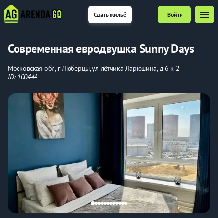
menu
Сдать жильё
Войти
Современная евродвушка Sunny Days
Московская обл, г Люберцы, ул лётчика Ларюшина, д 6 к 2
ID: 100444