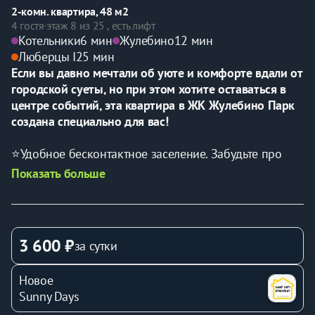
2-комн. квартира, 48 м2
4 гостя
·
этаж 8 из 25 , есть лифт
Котельники
6 мин
Жулебино
12 мин
Люберцы I
25 мин
Если вы давно мечтали об уюте и комфорте вдали от 
городской суеты, но при этом хотите оставаться в 
центре событий, эта квартира в ЖК Жулебино Парк 
создана специально для вас!
⭐Удобное беcконтактноe заceлeние. Забудьте про 
очереди и ожидания — всё максимально просто и 
Показать больше
удобно.
⭐Возможность проживания до 4-х человек. Идеально 
подходит для семейного отдыха или встреч с 
друзьями.
3 600 ₽
за сутки
⭐Отличное расположение для любых целей. Тихий и 
спокойный район идеально подойдет как для 
Новое
отдыха, так и для деловой поездки. 
Sunny Days