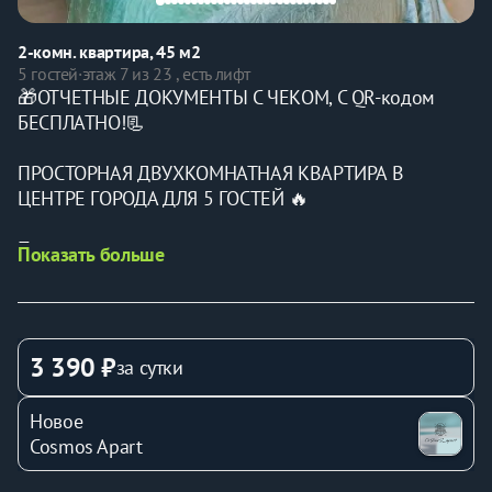
2-комн. квартира, 45 м2
5 гостей
·
этаж 7 из 23 , есть лифт
🎁ОТЧЕТНЫЕ ДОКУМЕНТЫ С ЧЕКОМ, С QR-кодом 
БЕСПЛАТНО!📃
ПРОСТОРНАЯ ДВУХКОМНАТНАЯ КВАРТИРА В 
ЦЕНТРЕ ГОРОДА ДЛЯ 5 ГОСТЕЙ 🔥
Просторная двухкомнатная квартира в самом центре 
Показать больше
города. Прекрасно подойдёт для командированных, 
туристов, путешественников, семей с детьми, 
романтических свиданий.
3 390 ₽
за сутки
📍 РЯДОМ РАСПОЛАГАЕТСЯ:
Новое
· ТРК "Семья"
Cosmos Apart
· Центральный парк развлечений им. М. Горького.
· Ротонда