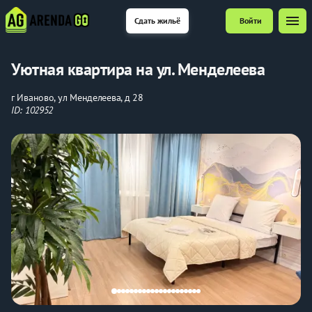
menu
Сдать жильё
Войти
Уютная квартира на ул. Менделеева
г Иваново, ул Менделеева, д 28
ID: 102952