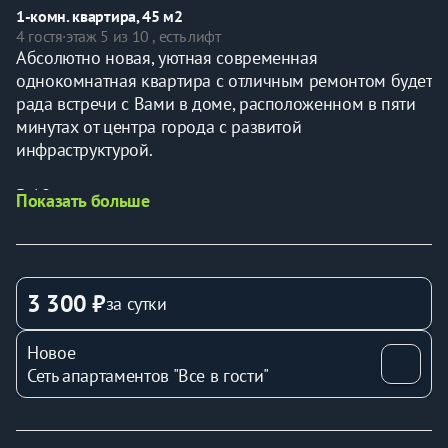
1-комн. квартира, 45 м2
4 гостя
·
этаж 5 из 10 , есть лифт
Абсолютно новая, уютная современная 
однокомнатная квартира с отличным ремонтом будет 
рада встречи с Вами в доме, расположенном в пяти 
минутах от центра города с развитой 
инфраструктурой.
В 10 минутах шаговой доступности располагаются 
Показать больше
Зоопарк, магазины, энергетический университет, 
Политехнический университет, рынок, остановка 
общественного транспорта и многое другое
3 300 ₽
за сутки
В квартире имеется все необходимое:
Новое
- WiFi + ТВ Smart;
Сеть апартаментов "Все в гости"
- фен, утюг, гладильная доска;
- стиральная машина, порошок;
- газовая варочная поверхность;