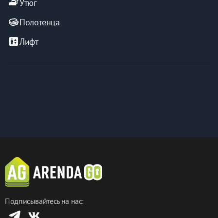
iron
Утюг
Полотенца
elevator
Лифт
Подписывайтесь на нас: