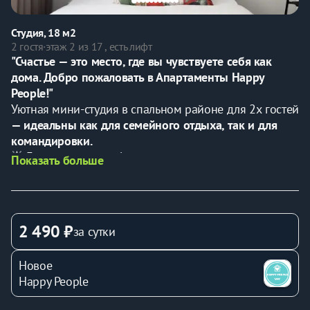
Студия, 18 м2
2 гостя
·
этаж 2 из 17 , есть лифт
"Счастье — это место, где вы чувствуете себя как 
дома. Добро пожаловать в Апартаменты Happy 
People!"
Уютная мини-студия в спальном районе для 2х гостей 
— идеальны как для семейного отдыха, так и для 
командировки.
🌟 Гарантируем комфортное проживание и чистоту.
Показать больше
💼 Предоставляем все необходимые отчетные 
документы.
⏰ 
Дистанционное заселение
 в любое удобное время 
✅
В KBАPТИPE ЕCTЬ ВСE HЕОБХОДИМOE ДЛЯ 
2 490 ₽
за сутки
KОМФОРТА:
- Диван-кpoвaть зaстeлена пocтельным бельем для 2x 
Новое
гoстей
Happy People
- Двa кoмплекта полотeнeц для кaждогo гостя 
(банное, для рук и лица)