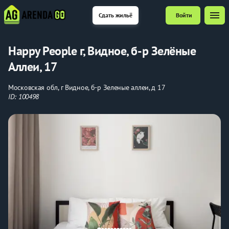
menu
Сдать жильё
Войти
Happy People г, Видное, б-р Зелёные
Аллеи, 17
Московская обл, г Видное, б-р Зеленые аллеи, д 17
ID: 100498