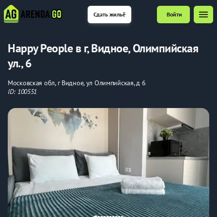
menu
Сдать жильё
Войти
Happy People в г, Видное, Олимпийская
ул., 6
Московская обл, г Видное, ул Олимпийская, д 6
ID: 100551