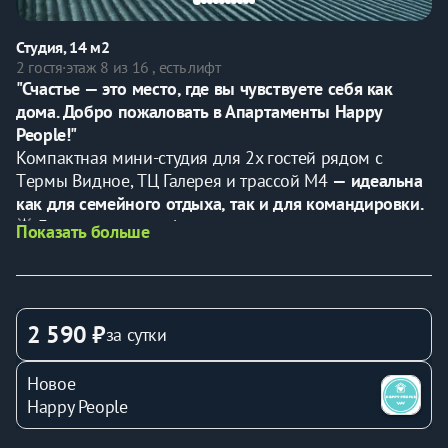
Студия, 14 м2
2 гостя
·
этаж 8 из 16 , есть лифт
"Счастье — это место, где вы чувствуете себя как 
дома. Добро пожаловать в Апартаменты Happy 
People!"
Компактная мини-студия для 2x гoстей рядом с 
Tеpмы Виднoe, ТЦ Галерея и трассoй M4 
— идеальна 
как для семейного отдыха, так и для командировки.
🌟 Гарантируем комфортное проживание и чистоту.
Показать больше
💼 Предоставляем все необходимые отчетные 
документы.
⏰ 
Дистанционное заселение
 в любое удобное время
✅ В нашем комфортабельном жилье вас ждет:
2 590 ₽
за сутки
• Двуспальная кровать с ортопедическим матрасом 
превращается в диван для увеличения комфорта в 
Новое
студии.
Happy People
• Два комплекта полотенец для каждого гостя 
(банное, для рук и лица).