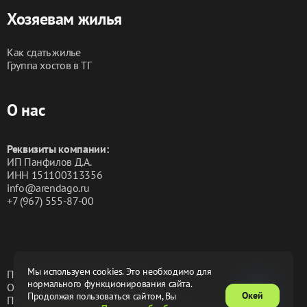
Хозяевам жилья
Как сдать жилье
Группа хостов в ТГ
О нас
Реквизиты компании:
ИП Панфилов Д.А.
ИНН 151100313356
info@arendago.ru
+7 (967) 555-87-00
Мы используем cookies. Это необходимо для
Политика конфиденциальности
нормального функционирования сайта.
Обработка персональных данных
Окей
Продолжая пользоваться сайтом, Вы
Пользовательское соглашение
Оферта