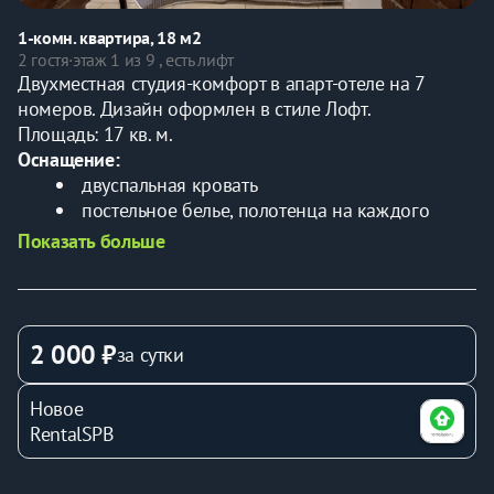
1-комн. квартира, 18 м2
2 гостя
·
этаж 1 из 9 , есть лифт
Двухместная студия-комфорт в апарт-отеле на 7 
номеров. Дизайн оформлен в стиле Лофт.
Площадь: 17 кв. м.
Оснащение:
двуспальная кровать 
постельное белье, полотенца на каждого 
гостя
Показать больше
ЖК телевизор
кабельное ТВ
шкаф
комод
2 000 ₽
за сутки
мини-кухня 
индукционная плитка
Новое
СВЧ печь
RentalSPB
электрический чайник
посуда, столовые приборы, кухонная утварь
обеденный стол, стулья