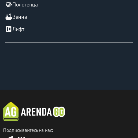
Полотенца
bathtub
Ванна
elevator
Лифт
Подписывайтесь на нас: