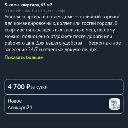
3-комн. квартира, 65 м2
5 гостей
·
этаж 1 из 15 , есть лифт
Уютная квартира в новом доме — отличный вариант 
для командировочных, коллег или гостей города. В 
квартире пять раздельных спальных мест, поэтому 
можно  полноценно отдохнуть после дороги или 
рабочего дня. Для вашего удобства — бесконтактное 
заселение 24/7 и отчётные документы для 
командировок.
Показать больше
🛋️ Есть всё для комфортного проживания
•Двуспальная кровать особо широкая, двуспальная 
кровать 160 см и три дивана-кровати — комфортное 
размещение до 5 гостей
4 700 ₽
за сутки
• Бесплатный Wi-Fi и смарт-телевизор — можно 
работать онлайн или смотреть фильмы вечером
Новое
• Полностью оборудованная кухня (холодильник, 
Аликорн24
плита, микроволновка, чайник, посуда) — приготовите 
любимые блюда как дома
• Совмещенный санузел, ванная, стиральная машина 