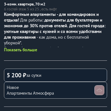
3-комн. квартира, 70 м2
6 гостей
·
этаж 5 из 25 , есть лифт
Комфортные апартаменты - для командировок и 
отдыха! 
Для работы:
 документы для бухгалтерии и 
экономия до 30% против отелей.
Для гостей города: 
уютные квартиры с кухней и со всеми удобствами 
для проживания
 - как дома, но с бесплатной 
уборкой*.
Ваш комфорт - наша забота! 
есть чай, кофе и 
Показать больше
конфетки.
Бронируйте сейчас - отдыхайте и работайте с 
удовольствием!🏠
*🐱
Можно с животными
- по предварительному 
5 200 ₽
за сутки
согласованию (за отдельную плату от 300 руб. за 
сутки)!
Новое
*🧹 Дополнительная 
бесплатная уборкакаждые 5 
Апартаменты Атмосфера
дней
 для наших гостей.
⭐️Апартаменты в новом современном доме в тихом 
центре Перми. Стильная, просторная евротрешка для 