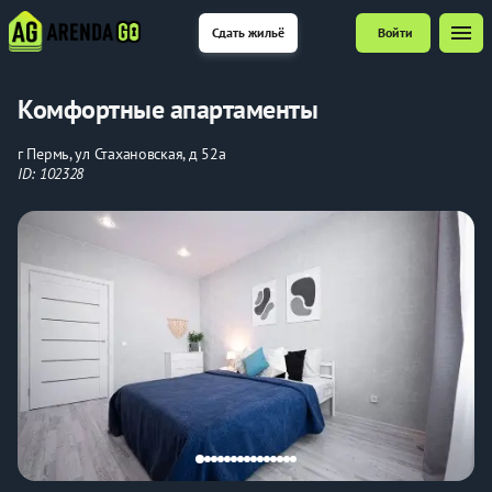
menu
Сдать жильё
Войти
Комфортные апартаменты
г Пермь, ул Стахановская, д 52а
ID: 102328