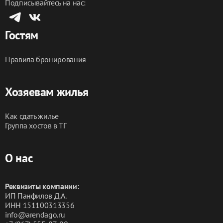
Подписывайтесь на нас:
- Термальные источник «Верхний Бор»
Гостям
⚡️Отличная транспортная инфраструктура.
⚡️ Прямой выезд на окружную дорогу, минуя пробки.
⚡️ До аэропорта 15 мин на автомобиле. До ЖД 
Правила бронирования
вокзала - 13.
Хозяевам жилья
Ждём Вас, у нас Вам понравиться!!!
Как сдать жилье
Группа хостов в ТГ
О нас
Реквизиты компании:
ИП Панфилов Д.А.
ИНН 151100313356
info@arendago.ru