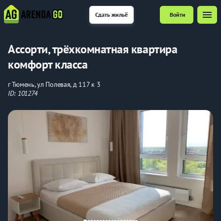
menu
Сдать жильё
Войти
Ассорти, трёхкомнатная квартира
комфорт класса
г Тюмень, ул Полевая, д 117 к 3
ID: 101274