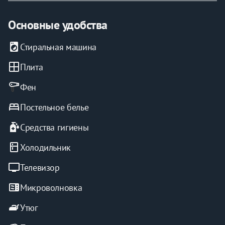
Основные удобства
Круглосуточное бесконтактное заселение 24/7
local_laundry_service
Стиральная машина
window
Плита
Фен
bed
Постельное белье
sanitizer
Средства гигиены
kitchen
Холодильник
tv
Телевизор
microwave
Микроволновка
iron
Утюг