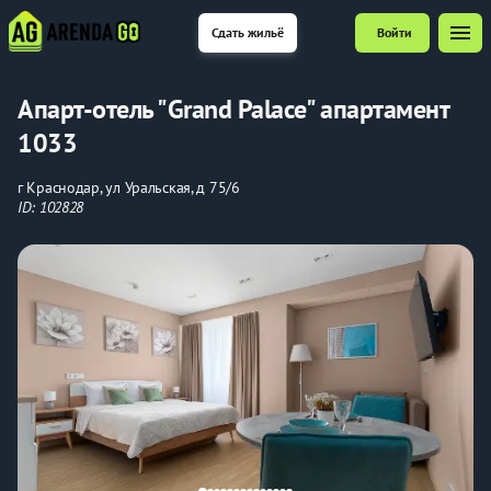
menu
Сдать жильё
Войти
Апарт-отель "Grand Palace" апартамент
1033
г Краснодар, ул Уральская, д 75/6
ID: 102828