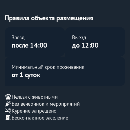
Правила объекта размещения
Дизайнерские апартаменты в апарт-комплексе 
GRAND PALACE 1033
Заезд
Выезд
после 14:00
до 12:00
Минимальный срок проживания
от 1 суток
pets
Нельзя с животными
celebration
Без вечеринок и мероприятий
smoke_free
Курение запрещено
meeting_room
Бесконтактное заселение