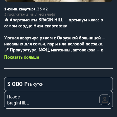
1-комн. квартира, 33 м2
3 гостя
·
этаж 2 из 8 , есть лифт
🔥 Апартаменты BRAGIN HILL — премиум-класс в 
самом сердце Нижневартовска
Уютная квартира рядом с Окружной больницей — 
идеально для семьи, пары или деловой поездки.
📍 Прокуратура, МФЦ, магазины, автовокзал — в 
шаге.
Показать больше
📍 Аэропорт — 10 минут на машине.
⸻
3 000 ₽
за сутки
✴️ Для вашего комфорта:
• Большая двуспальная кровать + диван (до 3 гостей)
Новое
• Чистое постельное, полотенца, гель, фен
BraginHILL
• Wi-Fi и ТВ
• Полностью оборудованная кухня:
холодильник, чайник, СВЧ, плита, посуда