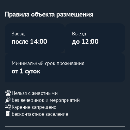
• Встроенный фильтр для воды
• Стиральная машина, утюг, сушилка, гладильная 
Правила объекта размещения
доска
✅ Уборка и смена белья при длительном 
Заезд
Выезд
проживании
после 14:00
до 12:00
✅ Чисто, уютно, всё как на фото
⸻
Минимальный срок проживания
от 1 суток
💼 Для командировочных и юрлиц:
• Отчётные документы: чек с QR, счёт, договор
• Работаем с ИП и организациями
• Оплата: наличные / перевод / по счёту
pets
Нельзя с животными
• Заключаем договоры от 2 месяцев
celebration
Без вечеринок и мероприятий
smoke_free
Курение запрещено
⸻
meeting_room
Бесконтактное заселение
⏱️ Удобные форматы аренды: