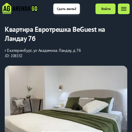
menu
Сдать жильё
Войти
Квартира Евротрешка BeGuest на
Ландау 7б
г Екатеринбург, ул Академика Ландау, д 7б
ID: 106551