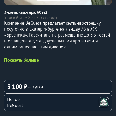
3-комн. квартира, 60 м2
5 гостей
·
этаж 8 из 8 , есть лифт
Компания BeGuest предлагает снять евротрешку 
посуточно в Екатеринбурге на Ландау 7б в ЖК 
«Брусника». Рассчитана на размещение до 5-х гостей 
и оснащена двумя  двуспальными кроватями и 
одним односпальным диваном.
Ключевые преимущества:
Показать больше
* Удалённое заселение — получайте ключи без 
ожидания
* Вместимость: до 5 гостей (две двуспальные кровати 
и односпальный диван)
3 100 ₽
за сутки
* Стоимость в объявлении указана за 4 гостей, свыше 
4 гостей доплата 500р
Новое
* Идеальная транспортная доступность.
BeGuest
* Отчётные документы для командированных
* Всё включено — от постельного белья до Wi-Fi