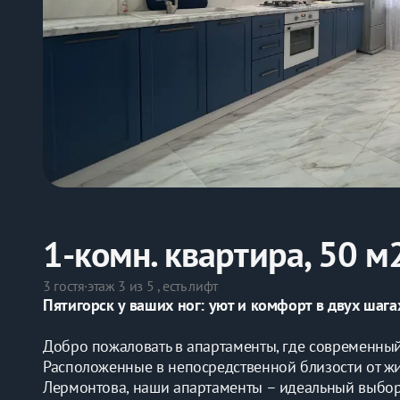
1-комн. квартира, 50 м
3 гостя
·
этаж 3 из 5 , есть лифт
Пятигорск у ваших ног: уют и комфорт в двух шага
Добро пожаловать в апартаменты, где современный
Расположенные в непосредственной близости от жи
Лермонтова, наши апартаменты – идеальный выбор д