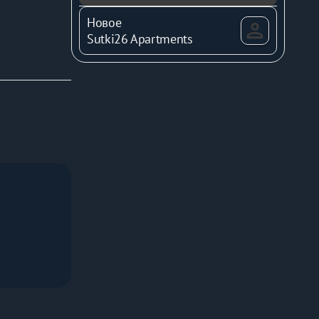
Новое
Sutki26 Apartments
рика.
 
 
 для 
сиональной 