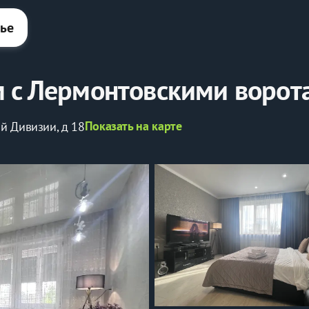
лье
м с Лермонтовскими ворот
Показать на карте
ой Дивизии, д 18