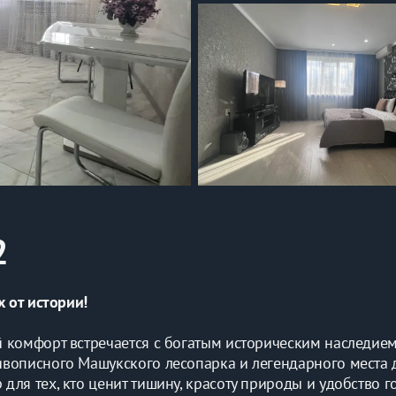
2
х от истории!
 комфорт встречается с богатым историческим наследием 
вописного Машукского лесопарка и легендарного места д
ля тех, кто ценит тишину, красоту природы и удобство г