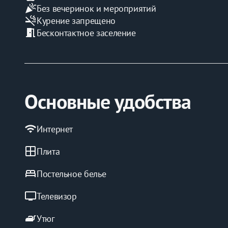
celebration
Без вечеринок и мероприятий
Лучший сервис в КМВ: подтверждено нашими гост
smoke_free
Курение запрещено
meeting_room
Бесконтактное заселение
Мы гордимся тем, что наши гости отмечают высокий
сами! Забронируйте прямо сейчас и откройте для с
Основные удобства
wifi
Интернет
window
Плита
bed
Постельное белье
tv
Телевизор
iron
Утюг