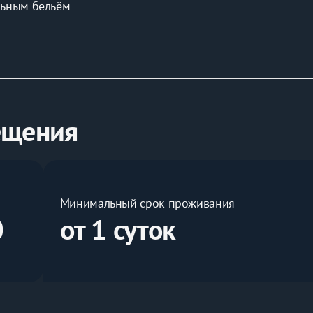
льным бельём 
шилка для белья 
 техники 
персоны 
 комфорта. 
ещения
а, мыло), фен 
 
Минимальный срок проживания
0
от 1 суток
мости) 