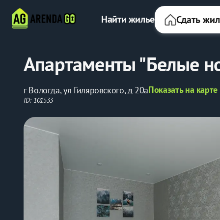
Найти жилье
Сдать жи
Апартаменты "Белые но
Показать на карте
г Вологда, ул Гиляровского, д 20а
ID: 101533