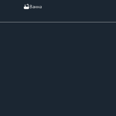
bathtub
Ванна