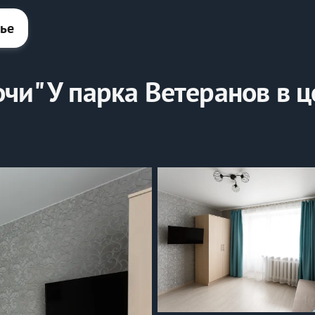
лье
чи" У парка Ветеранов в ц