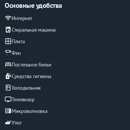
Медицинские учреждения
Основные удобства
Детские площадки
Отличная транспортная доступность
wifi
Интернет
Особые преимущества для наших гостей
local_laundry_service
Стиральная машина
Система лояльности для длительного 
проживания
window
Плита
Заселение без депозита
Прозрачный договор аренды с 
Фен
фиксированной стоимостью
Безупречная чистота и порядок
bed
Постельное белье
Расположение и транспортная доступность
sanitizer
Средства гигиены
Удобное расположение рядом с ключевыми точками 
города:
kitchen
Холодильник
10 минут до парка "Краснодар"
5 минут до КубГУ 
tv
Телевизор
20 минут до центра города
Бронирование
microwave
Микроволновка
Выберите свой идеальный отдых прямо сейчас! 
iron
Утюг
Воспользуйтесь удобной формой онлайн-