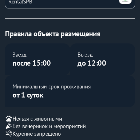
RentalSPB
раскладное двуспальное кресло Ikea
телевизор
кабельное ТВ
комод
Утюг, гладильная доска
Правила объекта размещения
Постельное бельё и полотенца
Зона кухни:
индукционная плитка
Заезд
Выезд
СВЧ печь
после 15:00
до 12:00
электрический чайник
посуда, столовые приборы, кухонная утварь
мини-холодильник
Минимальный срок проживания
барная стойка
от 1 суток
стиральная машинка
2 стула
шкаф
Санузел (совмещенный):
pets
Нельзя с животными
душ
celebration
Без вечеринок и мероприятий
туалет
smoke_free
Курение запрещено
раковина, тумба