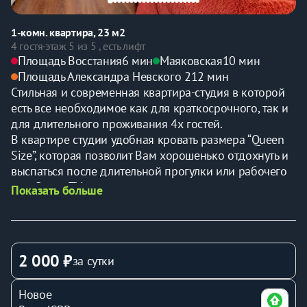
1-комн. квартира, 23 м2
4 гостя
·
этаж 5 из 5 , есть лифт
Площадь Восстания
6 мин
Маяковская
10 мин
Площадь Александра Невского 2
12 мин
Стильная и современная квартира-студия в которой 
есть все необходимое как для краткосрочного, так и 
для длительного проживания 4х гостей.
В квартире студии удобная кровать размера “Queen 
Size”, которая позволит Вам хорошенько отдохнуть и 
выспаться после длительной прогулки или рабочего 
дня, Smart TV, где можно посмотреть интересный 
Показать больше
фильм или любимую телепередачу и полностью 
оборудованная кухня со всей необходимой посудой 
для приготовления любимых блюд. 
2 000 ₽
за сутки
Подробнее:
Зона спальни-гостинной:
Новое
Двуспальная кровать 