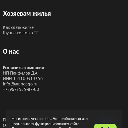
Хозяевам жилья
Как сдать жилье
Группа хостов в ТГ
О нас
Реквизиты компании:
ИП Панфилов Д.А.
ИНН 151100313356
info@arendago.ru
+7 (967) 555-87-00
Мы используем cookies. Это необходимо для
Политика конфиденциальности
нормального функционирования сайта.
Обработка персональных данных