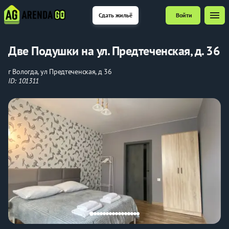
menu
Сдать жильё
Войти
Две Подушки на ул. Предтеченская, д. 36
г Вологда, ул Предтеченская, д 36
ID: 101311