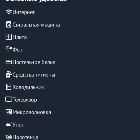
wifi
Интернет
🚘ПАРКОВКА. 
На придомовой территории у дома 
local_laundry_service
Стиральная машина
ОТСУТСТВУЕТ. Ближайшие места через дорогу.
window
Плита
Фен
bed
Постельное белье
sanitizer
Средства гигиены
kitchen
Холодильник
tv
Телевизор
microwave
Микроволновка
iron
Утюг
Полотенца