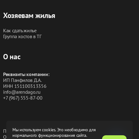
Хозяевам жилья
Как сдать жилье
Группа хостов в ТГ
О нас
Реквизиты компании:
ИП Панфилов Д.А.
ИНН 151100313356
info@arendago.ru
+7 (967) 555-87-00
Мы используем cookies. Это необходимо для
Политика конфиденциальности
нормального функционирования сайта.
Обработка персональных данных