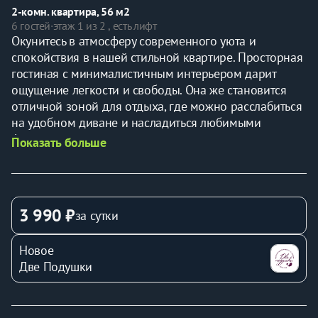
2-комн. квартира, 56 м2
6 гостей
·
этаж 1 из 2 , есть лифт
Окунитесь в атмосферу современного уюта и 
спокойствия в нашей стильной квартире. Просторная 
гостиная с минималистичным интерьером дарит 
ощущение легкости и свободы. Она же становится 
отличной зоной для отдыха, где можно расслабиться 
на удобном диване и насладиться любимыми 
фильмами.
Показать больше
Кухня, оснащенная всем необходимым, приглашает 
вас приготовить что-то особенное даже вдали от 
дома. Эстетика сдержанного дизайна обрамляет 
функциональность, создавая идеальные условия для 
3 990 ₽
за сутки
кулинарных экспериментов.
Спальня убаюкивает мягким светом, а кровать словно 
Новое
создана для самых сладких снов. Элегантные обои с 
Две Подушки
лёгким узором придают комнате нотку изысканности, 
которая дополняется современным гардеробом для 
вашего удобства.